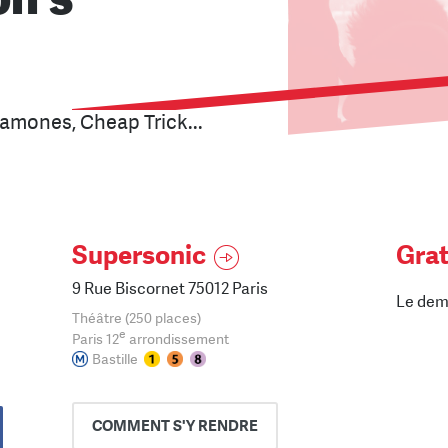
Ramones, Cheap Trick...
Supersonic
Grat
9 Rue Biscornet 75012 Paris
Le dem
Théâtre (250 places)
e
Paris 12
arrondissement
Bastille
COMMENT
S'Y RENDRE