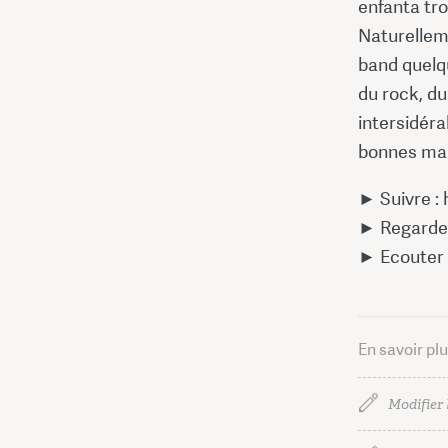
enfanta tro
Naturelleme
band quelq
du rock, du
intersidéra
bonnes mani
► Suivre :
► Regarde
► Ecouter 
En savoir pl
Modifier 