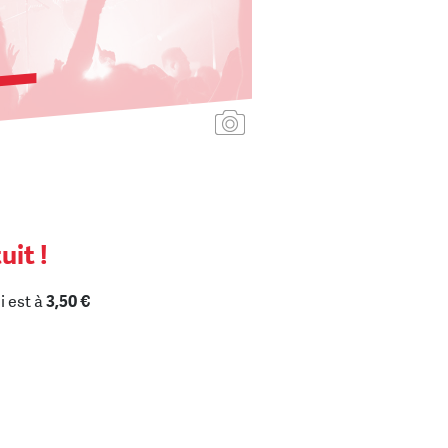
Ajouter une affiche
uit !
i est à
3,50 €