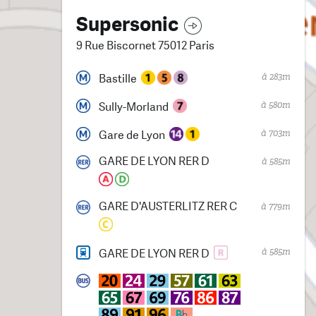
Supersonic
9 Rue Biscornet 75012 Paris
à 283m
Bastille
à 580m
Sully-Morland
à 703m
Gare de Lyon
GARE DE LYON RER D
à 585m
GARE D'AUSTERLITZ RER C
à 779m
à 585m
GARE DE LYON RER D