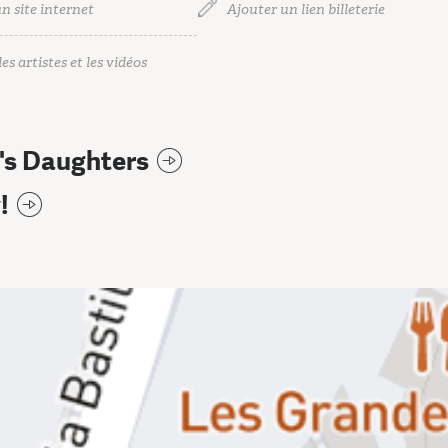
n site internet
Ajouter un lien billeterie
es artistes et les vidéos
's Daughters
!