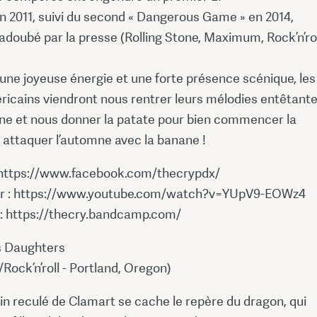
 2011, suivi du second « Dangerous Game » en 2014,
doubé par la presse (Rolling Stone, Maximum, Rock’n’rol
une joyeuse énergie et une forte présence scénique, les
ricains viendront nous rentrer leurs mélodies entêtant
âne et nous donner la patate pour bien commencer la
 attaquer l’automne avec la banane !
 https://www.facebook.com/thecrypdx/
r : https://www.youtube.com/watch?v=YUpV9-EOWz4
: https://thecry.bandcamp.com/
s Daughters
ock’n’roll - Portland, Oregon)
n reculé de Clamart se cache le repère du dragon, qui