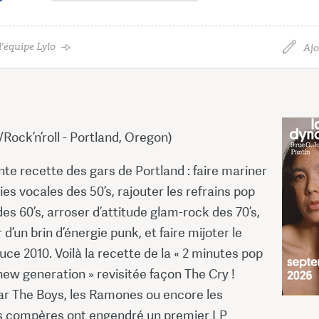
'équipe Lylo
Ajo
ock’n’roll - Portland, Oregon)
te recette des gars de Portland : faire mariner
es vocales des 50’s, rajouter les refrains pop
es 60’s, arroser d’attitude glam-rock des 70’s,
d’un brin d’énergie punk, et faire mijoter le
auce 2010. Voilà la recette de la « 2 minutes pop
new generation » revisitée façon The Cry !
r The Boys, les Ramones ou encore les
s compères ont engendré un premier LP