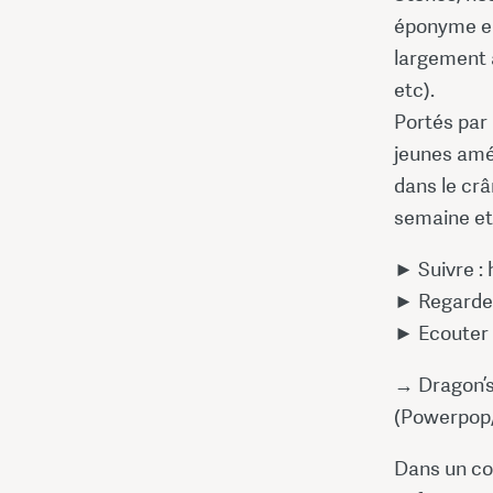
éponyme en
largement a
etc).
Portés par 
jeunes amé
dans le cr
semaine et
► Suivre :
► Regarde
► Ecouter 
→ Dragon’
(Powerpop/R
Dans un coi