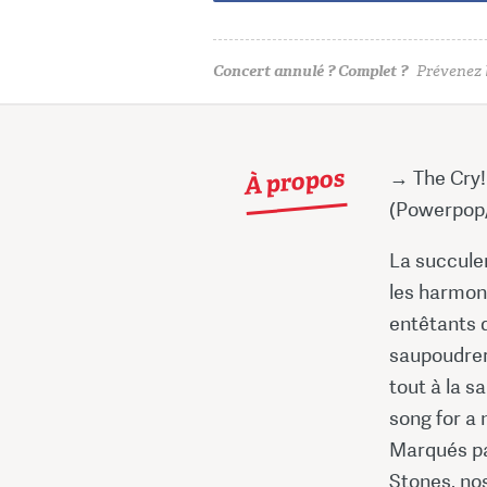
Concert annulé ? Complet ?
Prévenez l
À propos
→ The Cry!
(Powerpop/R
La succulen
les harmoni
entêtants d
saupoudrer 
tout à la s
song for a 
Marqués pa
Stones, no