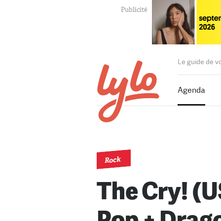
Le guide de v
Agenda
Rock
The Cry! (
Pop + Drag