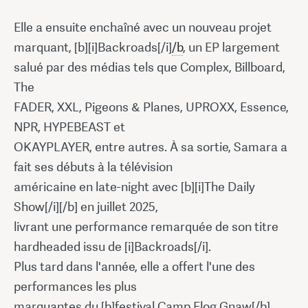
Elle a ensuite enchaîné avec un nouveau projet
marquant, [b][i]Backroads[/i]
/b
, un EP largement
salué par des médias tels que Complex, Billboard,
The
FADER, XXL, Pigeons & Planes, UPROXX, Essence,
NPR, HYPEBEAST et
OKAYPLAYER, entre autres. À sa sortie, Samara a
fait ses débuts à la télévision
américaine en late-night avec [b][i]The Daily
Show[/i][/b] en juillet 2025,
livrant une performance remarquée de son titre
hardheaded issu de [i]Backroads[/i].
Plus tard dans l'année, elle a offert l'une des
performances les plus
marquantes du [b]festival Camp Flog Gnaw[/b],