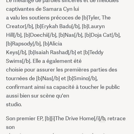
Le mélange de paroles sincères et de mélodies
captivantes de Samara Cyn lui
a valu les soutiens précoces de [b]Tyler, The
Creator[/b], [b]Erykah Badu[/b], [b]Lauryn
Hill[/b], [b]Doechii[/b], [b]Nas[/b], [b]Doja Cat[/b],
[b]Rapsody[/b], [b]Alicia
Keys[/b], [b]Isaiah Rashad[/b] et [b]Teddy
Swims[/b]. Elle a également été
choisie pour assurer les premières parties des
tournées de [b]Nas[/b] et [b]Smino[/b],
confirmant ainsi sa capacité à toucher le public
aussi bien sur scène qu'en
studio.
Son premier EP, [b][i]The Drive Home[/i]
/b
, retrace
son