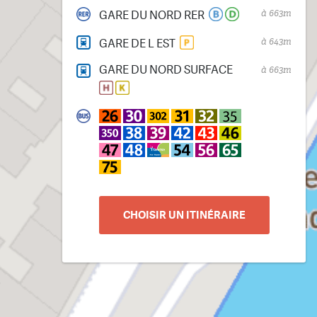
à 663m
GARE DU NORD RER
à 643m
GARE DE L EST
GARE DU NORD SURFACE
à 663m
CHOISIR UN ITINÉRAIRE