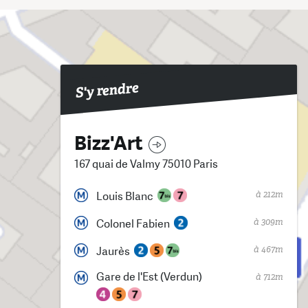
S'y rendre
Bizz'Art
167 quai de Valmy 75010 Paris
à 212m
Louis Blanc
à 309m
Colonel Fabien
à 467m
Jaurès
Gare de l'Est (Verdun)
à 712m