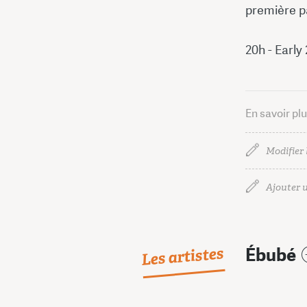
première p
20h - Early
En savoir pl
Modifier 
Ajouter u
Les artistes
Ébubé