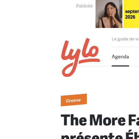
Le guide de v
Agenda
Groove
The More F
présente É