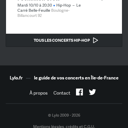
Mardi 10/10 à 20:30
Hip-Hop
–
Le
Carré Belle-Feuille
Boulogne-
Billancourt 92
TOUS LES CONCERTS HIP-HOP
Lylo.fr
—
le guide de vos concerts en Île-de-France
À propos
Contact
© Lylo 2009 - 2026
Mentions légales, crédits et C.G.U.