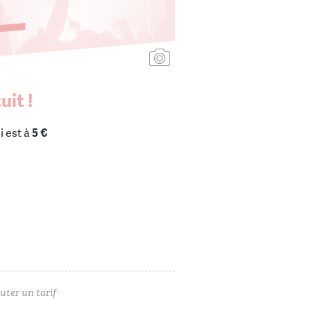
Ajouter une affiche
uit !
i est à
5 €
uter un tarif