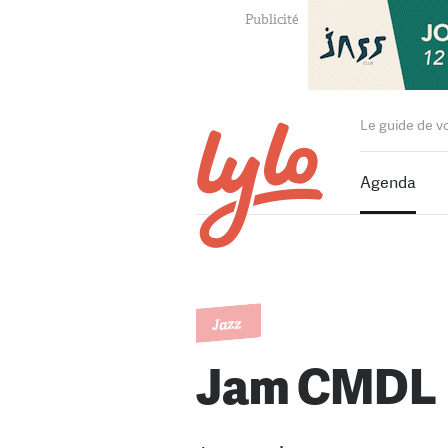
Le guide de v
Agenda
Jazz
Jam CMDL 