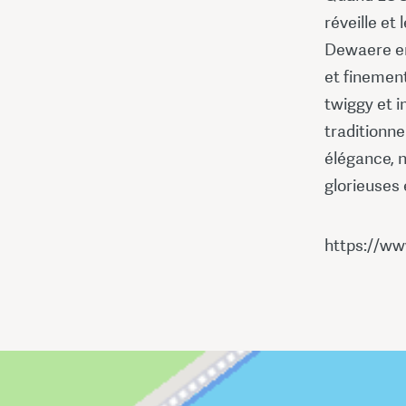
réveille et
Dewaere en
et finemen
twiggy et i
traditionn
élégance, n
glorieuses 
https://ww