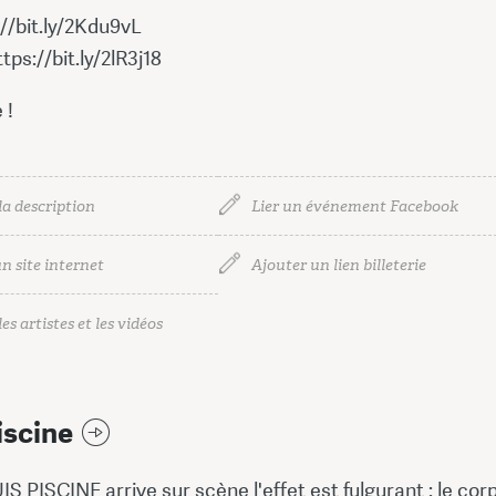
s://bit.ly/2Kdu9vL
tps://bit.ly/2lR3j18
 !
la description
Lier un événement Facebook
n site internet
Ajouter un lien billeterie
es artistes et les vidéos
iscine
 PISCINE arrive sur scène l'effet est fulgurant : le cor