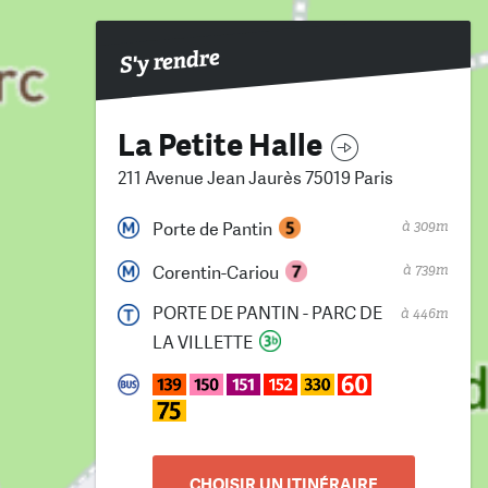
S'y rendre
La Petite Halle
211 Avenue Jean Jaurès 75019 Paris
à 309m
Porte de Pantin
à 739m
Corentin-Cariou
PORTE DE PANTIN - PARC DE
à 446m
LA VILLETTE
CHOISIR UN ITINÉRAIRE