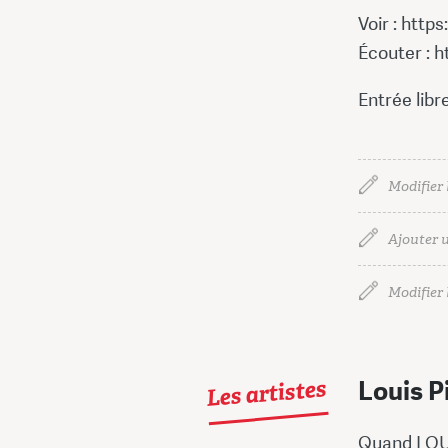
Voir : http
Écouter : ht
Entrée libre
Modifier 
Ajouter u
Modifier l
Les artistes
Louis P
Quand LOUIS