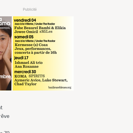
Publicité
nt
rêve