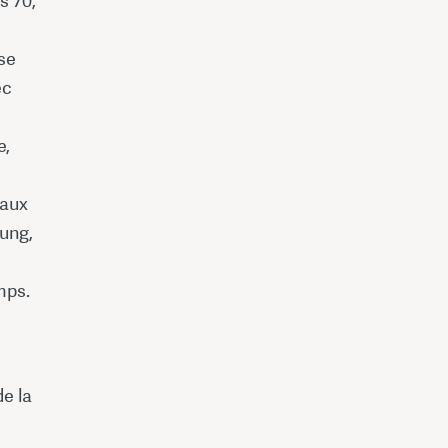
s 70,
sse
ec
e,
 aux
hung,
mps.
de la