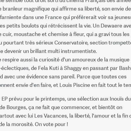
ne semble tout droit sorti du cinéma Français des année
 branleur magnifique qui affirme sa liberté, son envie de
e farniente dans une France qui préfèrerait voir sa jeune
es petits boulots qui rétrécissent la vie. Un Dewaere av
 cuir, moustache et chemise à fleur, qui a gravi tous les
 pourtant très sérieux Conservatoire, section trompett
e devenir un brillant multi instrumentiste.
 respire aussi la curiosité d'un amoureux de la musique
-éclectiques, de Fela Kuti à Shaggy en passant par Bas
nd avec une évidence sans pareil. Parce que toutes ces
nent envie d'en faire, et Louis Piscine en fait tout le te
EP prévu pour le printemps, une sélection aux Inouïs du
de Bourges, ça ne fait que commencer, et bientôt on
rtout avec lui Les Vacances, la liberté, l'amour et la fin 
t de la morosité. On vote pour !