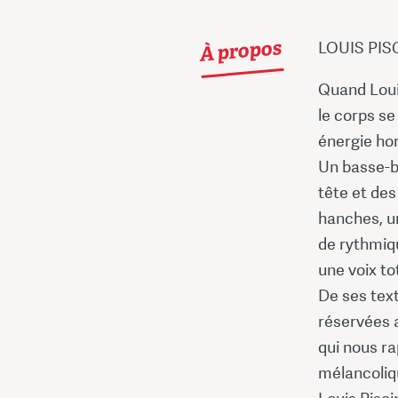
À propos
LOUIS PISC
Quand Louis
le corps se
énergie ho
Un basse-b
tête et des
hanches, un
de rythmiqu
une voix to
De ses text
réservées 
qui nous ra
mélancoliq