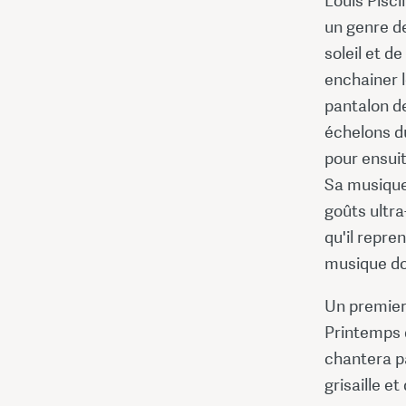
Louis Pisci
un genre de
soleil et d
enchainer l
pantalon de
échelons du
pour ensuit
Sa musique
goûts ultra
qu'il repre
musique don
Un premier 
Printemps 
chantera pa
grisaille e