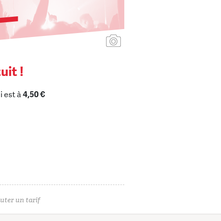
Ajouter une affiche
uit !
i est à
4,50 €
uter un tarif