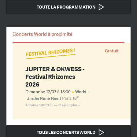
TOUTE LA PROGRAMMATION
Concerts World à proximité
FESTIVAL RHIZOMES !
Gratuit
JUPITER & OKWESS -
Festival Rhizomes
2026
Dimanche 12/07 à 18:00
World
–
e
Jardin René Binet
Paris 18
Annonce BOOSTÉE —
En savoir plus
TOUS LES CONCERTS WORLD