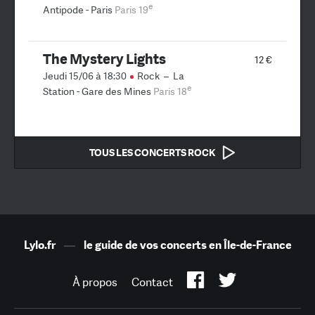
e
Antipode - Paris
Paris 19
The Mystery Lights
12 €
Jeudi 15/06 à 18:30
Rock
–
La
e
Station - Gare des Mines
Paris 18
TOUS LES CONCERTS ROCK
Lylo.fr
—
le guide de vos concerts en Île-de-France
À propos
Contact