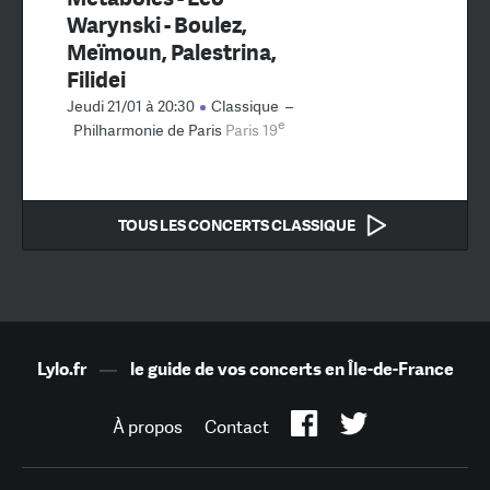
Warynski - Boulez,
Meïmoun, Palestrina,
Filidei
Jeudi 21/01 à 20:30
Classique
–
e
Philharmonie de Paris
Paris 19
TOUS LES CONCERTS CLASSIQUE
Lylo.fr
—
le guide de vos concerts en Île-de-France
À propos
Contact