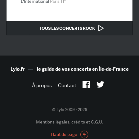
L'International
Paris 11
TOUS LES CONCERTS ROCK
Lylo.fr
—
le guide de vos concerts en Île-de-France
À propos
Contact
© Lylo 2009 - 2026
Mentions légales, crédits et C.G.U.
Haut de page