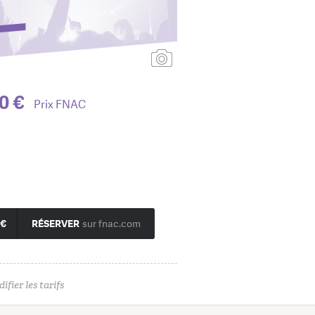
Ajouter une affiche
0 €
Prix FNAC
 €
RÉSERVER
sur fnac.com
ifier les tarifs