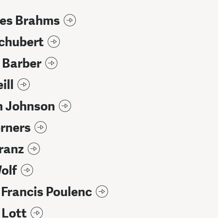
es Brahms
chubert
 Barber
ill
 Johnson
rners
ranz
olf
Francis Poulenc
 Lott