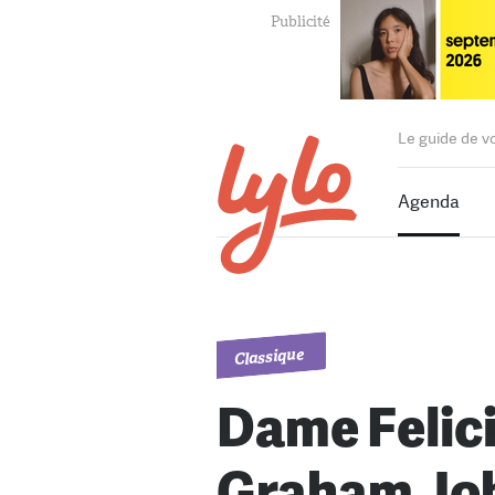
Le guide de v
Agenda
Classique
Dame Felici
Graham Jo