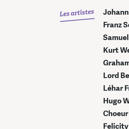
Les artistes
Johann
Franz S
Samuel
Kurt We
Graham
Lord Be
Léhar F
Hugo W
Choeur 
Felicity