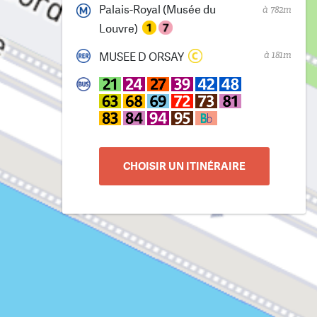
Palais-Royal (Musée du
à 782m
Louvre)
à 181m
MUSEE D ORSAY
CHOISIR UN ITINÉRAIRE