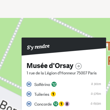
S'y rendre
Musée d'Orsay
1 rue de la Légion d'Honneur 75007 Paris
à 301m
Solférino
à 576m
Tuileries
à 693m
Concorde