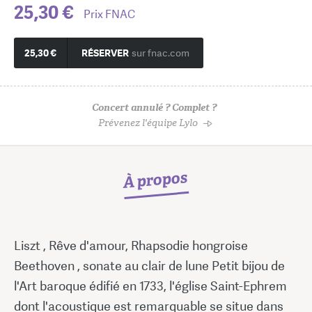
25,30 €
Prix FNAC
25,30 €
RÉSERVER
sur fnac.com
Concert annulé ? Complet ?
Prévenez l'équipe Lylo
À propos
Liszt , Rêve d'amour, Rhapsodie hongroise
Beethoven , sonate au clair de lune Petit bijou de
l'Art baroque édifié en 1733, l'église Saint-Ephrem
dont l'acoustique est remarquable se situe dans