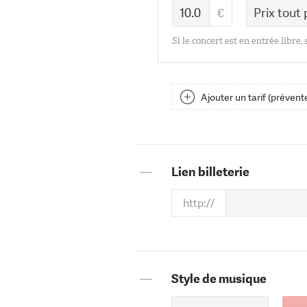
Si le concert est en entrée libre,
Ajouter un tarif (prévente
—
Lien billeterie
—
Style de musique