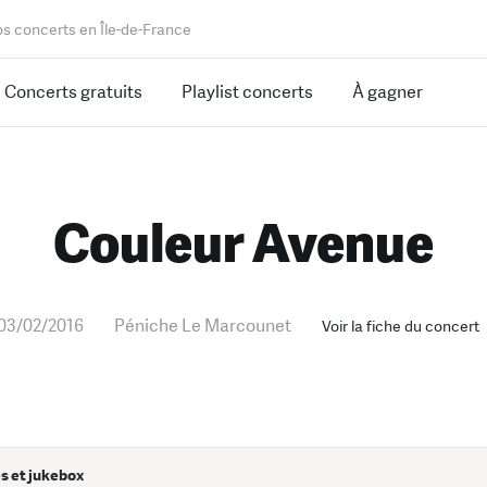
os concerts en Île-de-France
Concerts gratuits
Playlist concerts
À gagner
Couleur Avenue
03/02/2016
Péniche Le Marcounet
Voir la fiche du concert
s et jukebox