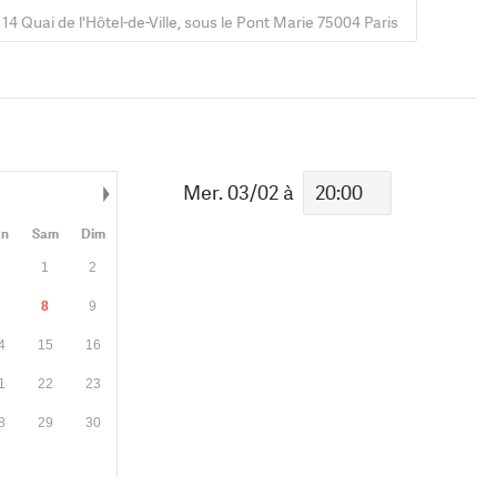
14 Quai de l'Hôtel-de-Ville, sous le Pont Marie 75004 Paris
Mer. 03/02
à
Mois suivant
en
Sam
Dim
1
2
7
8
9
4
15
16
1
22
23
8
29
30