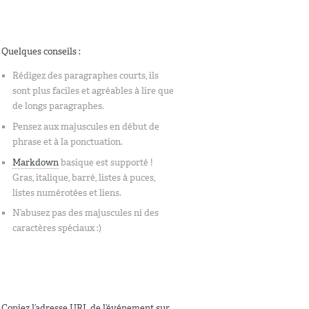
Quelques conseils :
Rédigez des paragraphes courts, ils
sont plus faciles et agréables à lire que
de longs paragraphes.
Pensez aux majuscules en début de
phrase et à la ponctuation.
Markdown
basique est supporté !
Gras, italique, barré, listes à puces,
listes numérotées et liens.
N’abusez pas des majuscules ni des
caractères spéciaux :)
Copiez l’adresse URL de l’événement sur