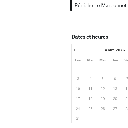
Péniche Le Marcounet
—
Dates et heures
Août
2026
Mois précédent
Lun
Mar
Mer
Jeu
V
3
4
5
6
10
11
12
13
1
17
18
19
20
2
24
25
26
27
2
31