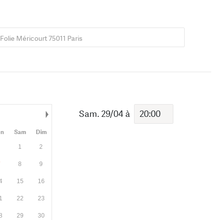
 Folie Méricourt 75011 Paris
Sam. 29/04
à
Mois suivant
en
Sam
Dim
1
2
7
8
9
4
15
16
1
22
23
8
29
30