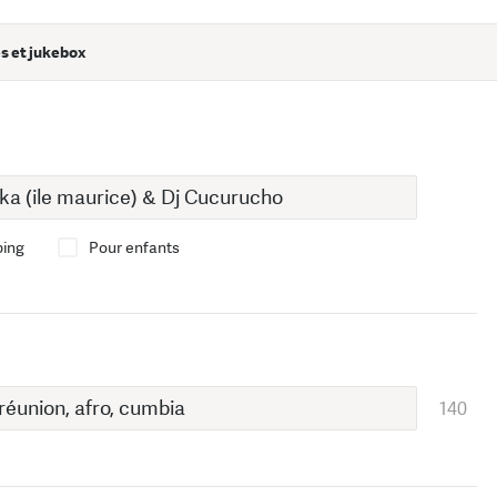
s et jukebox
bing
Pour enfants
140