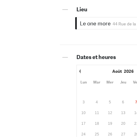
—
Lieu
Le one more
44 Rue de la
—
Dates et heures
Août
2026
Mois précédent
Lun
Mar
Mer
Jeu
V
3
4
5
6
10
11
12
13
1
17
18
19
20
2
24
25
26
27
2