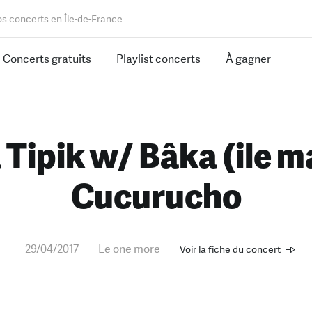
os concerts en Île-de-France
Concerts gratuits
Playlist concerts
À gagner
Tipik w/ Bâka (ile m
Cucurucho
29/04/2017
Le one more
Voir la fiche du concert