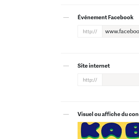
—
Événement Facebook
—
Site internet
—
Visuel ou affiche du con