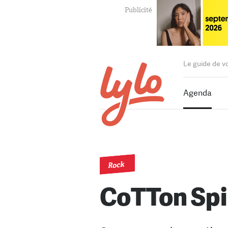
Le guide de v
Agenda
Rock
CoTTon Spi