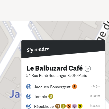
S'y rendre
Le Balbuzard Café
54 Rue René Boulanger 75010 Paris
à 249m
Jacques-Bonsergent
à 303m
Temple
à 346m
République