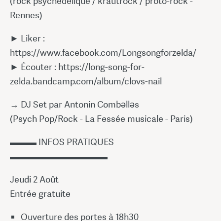
(rock psychédélique / krautrock / proto-rock -
Rennes)
► Liker :
https://www.facebook.com/Longsongforzelda/
► Écouter : https://long-song-for-
zelda.bandcamp.com/album/clovs-nail
→ DJ Set par Antonin Combǝllǝs
(Psych Pop/Rock - La Fessée musicale - Paris)
▬▬▬ INFOS PRATIQUES
▬▬▬▬▬▬▬▬▬▬▬
Jeudi 2 Août
Entrée gratuite
Ouverture des portes à 18h30