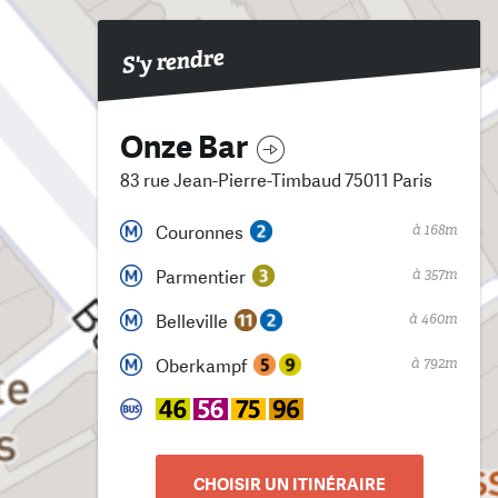
S'y rendre
Onze Bar
83 rue Jean-Pierre-Timbaud 75011 Paris
à 168m
Couronnes
à 357m
Parmentier
à 460m
Belleville
à 792m
Oberkampf
CHOISIR UN ITINÉRAIRE