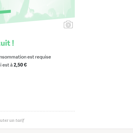
Ajouter une affiche
uit !
nsommation est requise
i est à
2,50 €
uter un tarif