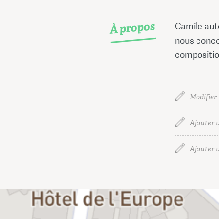
À propos
Camile aut
nous conco
composition
Modifier 
Ajouter u
Ajouter u