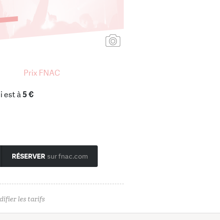
Ajouter une affiche
Prix FNAC
i est à
5 €
RÉSERVER
sur fnac.com
ifier les tarifs