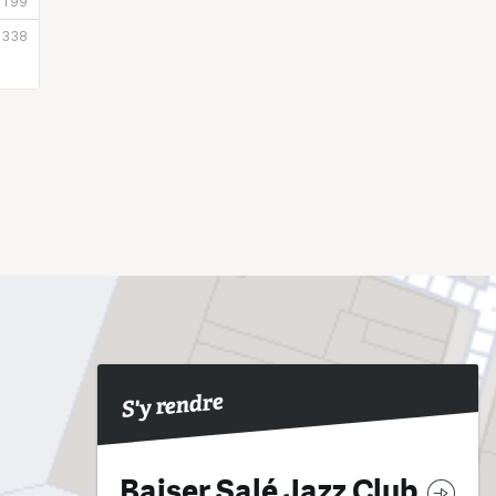
S'y rendre
Baiser Salé Jazz Club