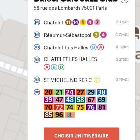
58 rue des Lombards 75001 Paris
à 175m
Châtelet
à 764m
Réaumur-Sébastopol
à 159m
Chatelet-Les Halles
CHATELET LES HALLES
à 270m
à 784m
ST MICHEL ND RER C
CHOISIR UN ITINÉRAIRE