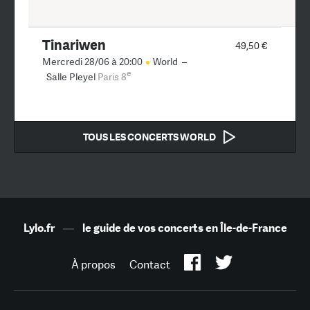
Tinariwen
49,50 €
Mercredi 28/06 à 20:00
World
–
e
Salle Pleyel
Paris 8
TOUS LES CONCERTS WORLD
Lylo.fr
—
le guide de vos concerts en Île-de-France
À propos
Contact