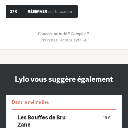
27 €
RÉSERVER
sur fnac.com
Concert annulé ? Complet ?
Prévenez l'équipe Lylo
Lylo vous suggère également
Dans le même lieu
Les Bouffes de Bru
19 €
Zane