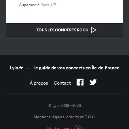
e
Supersonic
Paris 12
TOUS LES CONCERTS ROCK
Lylo.fr
—
le guide de vos concerts en Île-de-France
À propos
Contact
© Lylo 2009 - 2026
Mentions légales, crédits et C.G.U.
Haut de page