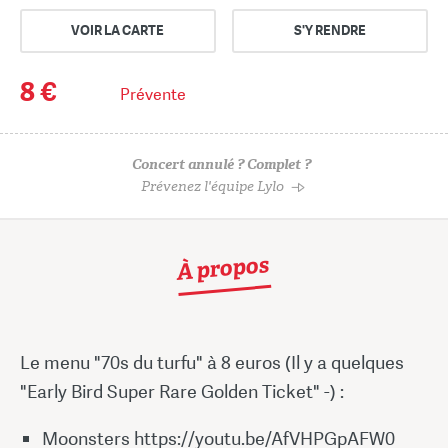
VOIR LA CARTE
S'Y RENDRE
8 €
Prévente
Concert annulé ? Complet ?
Prévenez l'équipe Lylo
À propos
Le menu "70s du turfu" à 8 euros (Il y a quelques
"Early Bird Super Rare Golden Ticket" -) :
Moonsters https://youtu.be/AfVHPGpAFW0