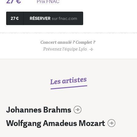
27 €
Prix FNAC
27 €
RÉSERVER
sur fnac.com
Concert annulé ? Complet ?
Prévenez l'équipe Lylo
Les artistes
Johannes Brahms
Wolfgang Amadeus Mozart