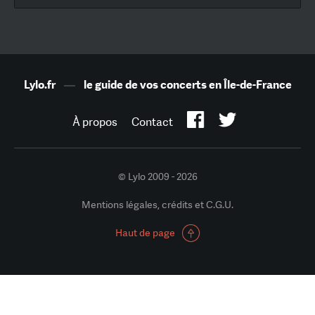
Lylo.fr
—
le guide de vos concerts en Île-de-France
À propos
Contact
© Lylo 2009 - 2026
Mentions légales, crédits et C.G.U.
Haut de page