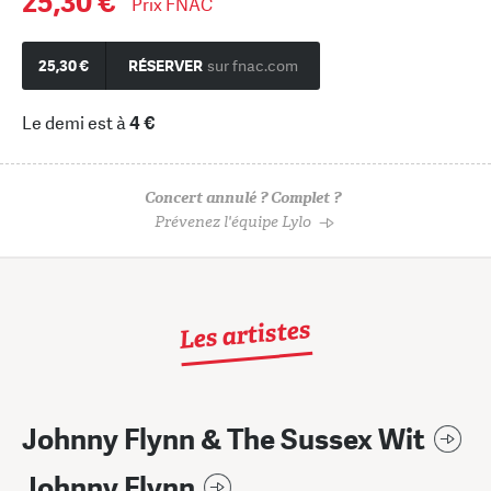
25,30 €
Prix FNAC
25,30 €
RÉSERVER
sur fnac.com
Le demi est à
4 €
Concert annulé ? Complet ?
Prévenez l'équipe Lylo
Les artistes
Johnny Flynn & The Sussex Wit
Johnny Flynn