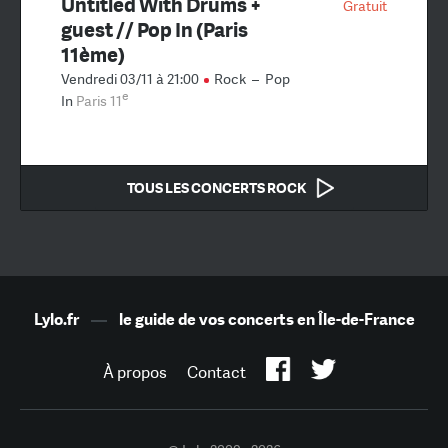
Untitled With Drums +
Gratuit
guest // Pop In (Paris
11ème)
Vendredi 03/11 à 21:00
Rock
–
Pop
e
In
Paris 11
TOUS LES CONCERTS ROCK
Lylo.fr
—
le guide de vos concerts en Île-de-France
À propos
Contact