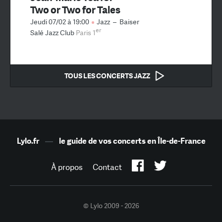
Two or Two for Tales
Jeudi 07/02 à 19:00
Jazz
–
Baiser
er
Salé Jazz Club
Paris 1
TOUS LES CONCERTS JAZZ
Lylo.fr
—
le guide de vos concerts en Île-de-France
À propos
Contact
© Lylo 2009 - 2026