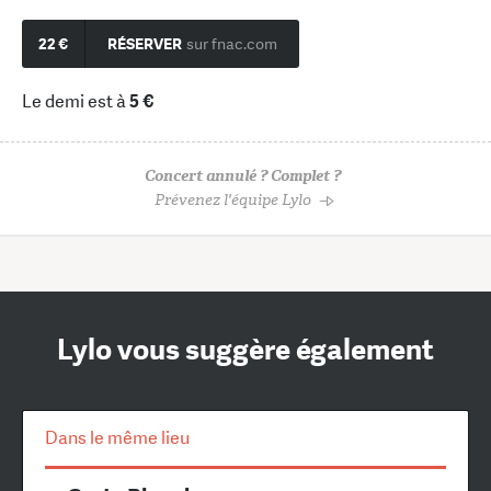
22 €
RÉSERVER
sur fnac.com
Le demi est à
5 €
Concert annulé ? Complet ?
Prévenez l'équipe Lylo
Lylo vous suggère également
Dans le même lieu