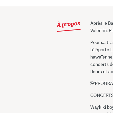
À propos
Après le Ba
Valentin, 
Pour sa tra
téléporte L
hawaïenne 
concerts de
fleurs et a
🌺PROGR
CONCERT
Waykiki boy