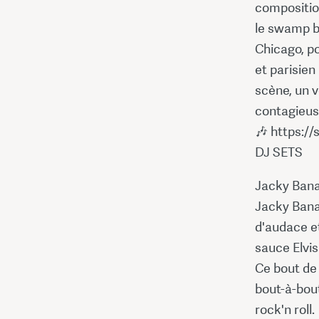
composition
le swamp b
Chicago, po
et parisien
scène, un v
contagieus
🎶 https:/
DJ SETS
Jacky Ban
Jacky Banan
d'audace et
sauce Elvis
Ce bout de 
bout-à-bout
rock'n roll.