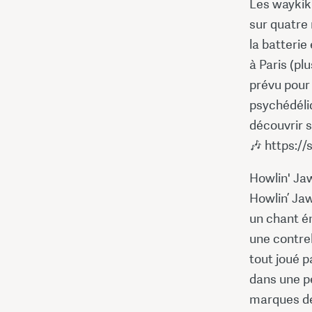
Les waykiki
sur quatre 
la batterie
à Paris (pl
prévu pour 
psychédéliq
découvrir s
🎶 https:/
Howlin' Ja
Howlin’ Jaws
un chant én
une contreb
tout joué p
dans une pe
marques de 