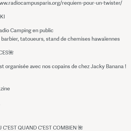
www.radiocampusparis.org/requiem-pour-un-twister/
KI
adio Camping en public
, barbier, tatoueurs, stand de chemises hawaïennes
CES🌺
est organisée avec nos copains de chez Jacky Banana !
zine
r
Ù C'EST QUAND C'EST COMBIEN 🌺