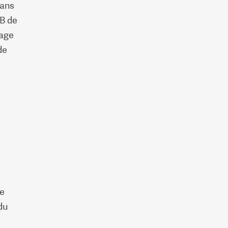
dans
&B de
vage
de
de
du