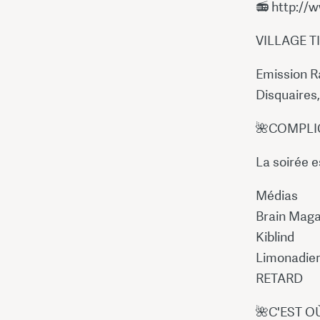
📻 http://
VILLAGE TI
Emission R
Disquaires
🌺COMPLI
La soirée 
Médias
Brain Maga
Kiblind
Limonadie
RETARD
🌺C'EST O