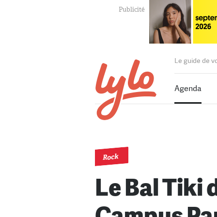
Le guide de v
Agenda
Rock
Le Bal Tiki 
Campus Par