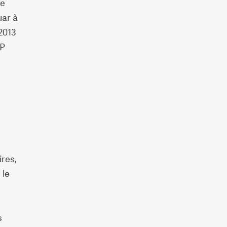
se
uar à
 2013
EP
ires,
 le
s