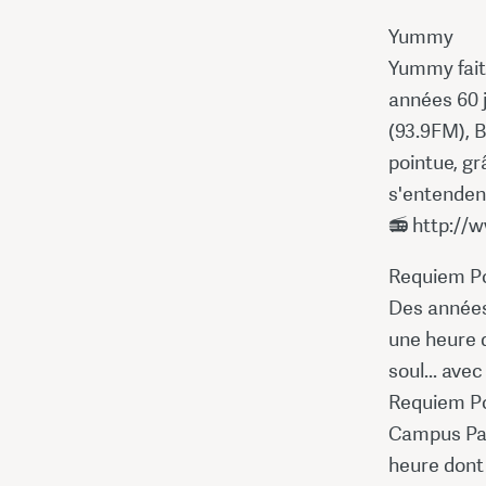
Yummy
Yummy fait l
années 60 j
(93.9FM), 
pointue, gr
s'entendent
📻 http://
Requiem Po
Des années
une heure 
soul... ave
Requiem Po
Campus Par
heure dont