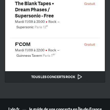
The Blank Tapes •
Gratuit
Dream Phases /
Supersonic - Free
Mardi 11/09 à 20:00
Rock
–
e
Supersonic
Paris 12
F'COM
Gratuit
Mardi 11/09 à 22:00
Rock
–
er
Guinness Tavern
Paris 1
TOUS LES CONCERTS ROCK
Lylo.fr
—
le guide de vos concerts en Île-de-France