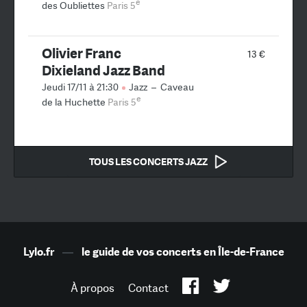
e
des Oubliettes
Paris 5
Olivier Franc
13 €
Dixieland Jazz Band
Jeudi 17/11 à 21:30
Jazz
–
Caveau
e
de la Huchette
Paris 5
TOUS LES CONCERTS JAZZ
Lylo.fr
—
le guide de vos concerts en Île-de-France
À propos
Contact