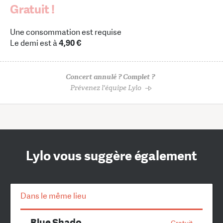
Gratuit !
Une consommation est requise
Le demi est à
4,90 €
Concert annulé ? Complet ?
Prévenez l'équipe Lylo
Lylo vous suggère également
Dans le même lieu
Blue Shado
Gratuit