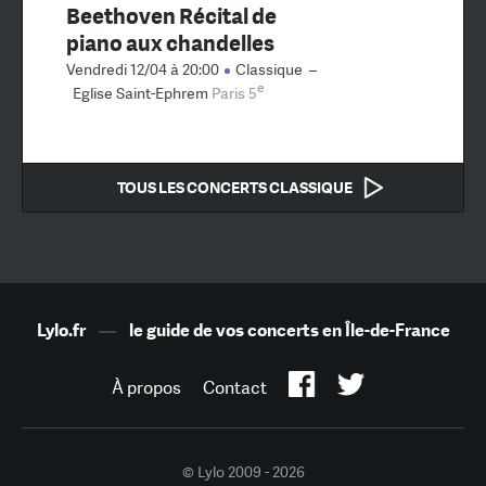
Beethoven Récital de
piano aux chandelles
Vendredi 12/04 à 20:00
Classique
–
e
Eglise Saint-Ephrem
Paris 5
TOUS LES CONCERTS CLASSIQUE
Lylo.fr
—
le guide de vos concerts en Île-de-France
À propos
Contact
© Lylo 2009 - 2026