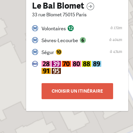
Le Bal Blomet
33 rue Blomet 75015 Paris
à 172m
Volontaires
à 404m
Sèvres-Lecourbe
à 474m
Ségur
CHOISIR UN ITINÉRAIRE