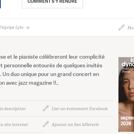
COMMENT
S'Y RENDRE
'équipe Lylo
Mod
e et le pianiste célèbreront leur complicité
et personnelle entourés de quelques invités
x. Un duo unique pour un grand concert en
on avec jazz magazine !!..
la description
Lier un événement Facebook
n site internet
Ajouter un lien billeterie