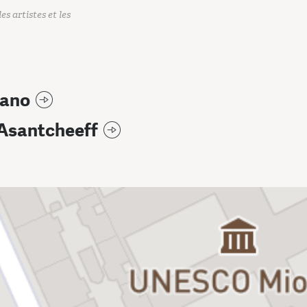
es artistes et les
vano
 Asantcheeff