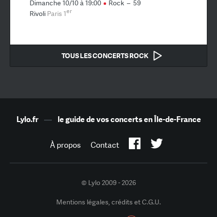
Dimanche 10/10 à 19:00
Rock
–
59
er
Rivoli
Paris 1
TOUS LES CONCERTS ROCK
Lylo.fr
—
le guide de vos concerts en Île-de-France
À propos
Contact
© Lylo 2009 - 2026
Mentions légales, crédits et C.G.U.