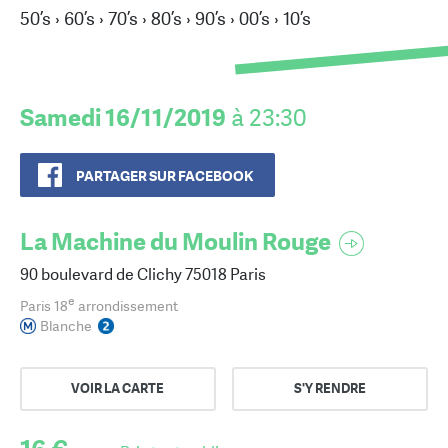
50’s › 60’s › 70’s › 80’s › 90’s › 00’s › 10’s
Samedi 16/11/2019
à 23:30
PARTAGER SUR FACEBOOK
La Machine du Moulin Rouge
90 boulevard de Clichy 75018 Paris
e
Paris 18
arrondissement
Blanche
VOIR LA CARTE
S'Y RENDRE