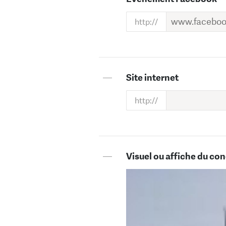
—
Site internet
—
Visuel ou affiche du con