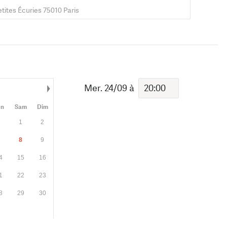
etites Écuries 75010 Paris
Mer. 24/09
à
Mois suivant
en
Sam
Dim
1
2
7
8
9
4
15
16
1
22
23
8
29
30