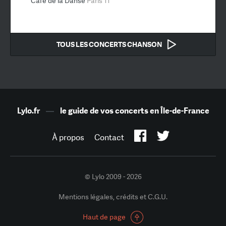
Café de la Danse
Paris 11
TOUS LES CONCERTS CHANSON
Lylo.fr
—
le guide de vos concerts en Île-de-France
À propos
Contact
© Lylo 2009 - 2026
Mentions légales, crédits et C.G.U.
Haut de page