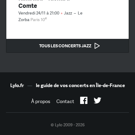
Comte
Vendredi 24/11 à 21:00
Jazz
–
Le
e
Zorba
Paris 10
TOUS LES CONCERTS JAZZ
Lylo.fr
—
le guide de vos concerts en Île-de-France
À propos
Contact
© Lylo 2009 - 2026