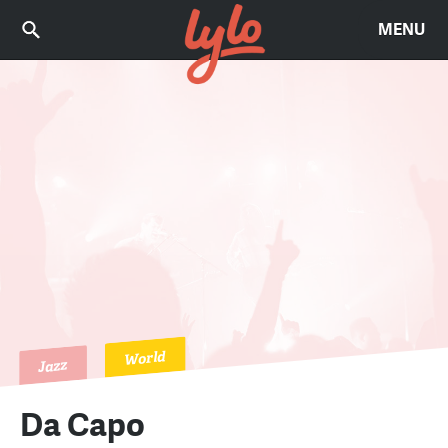
MENU
World
Jazz
Da Capo