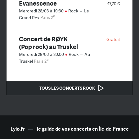
Evanescence
47,70 €
Mercredi 28/03 à 19:30
Rock
–
Le
e
Grand Rex
Paris 2
Concert de RØYK
Gratuit
(Pop rock) au Truskel
Mercredi 28/03 à 20:00
Rock
–
Au
e
Truskel
Paris 2
TOUS LES CONCERTS ROCK
Lylo.fr
—
le guide de vos concerts en Île-de-France