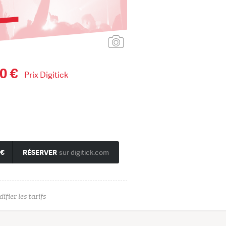
Ajouter une affiche
0 €
Prix Digitick
 €
RÉSERVER
sur digitick.com
ifier les tarifs