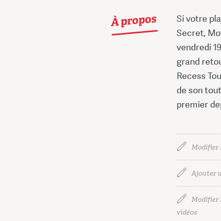
À propos
Si votre pla
Secret, Mov
vendredi 19
grand retou
Recess Tour
de son tout
premier dep
Modifier 
Ajouter u
Modifier l
vidéos