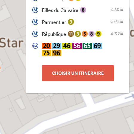
à 321m
Filles du Calvaire
à 434m
Parmentier
à 716m
République
CHOISIR UN ITINÉRAIRE