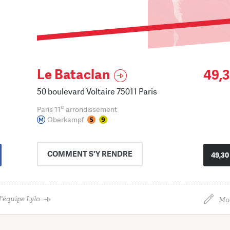
Le Bataclan
49,3
50 boulevard Voltaire 75011 Paris
e
Paris 11
arrondissement
Oberkampf
COMMENT
S'Y RENDRE
49,30
'équipe Lylo
Mod