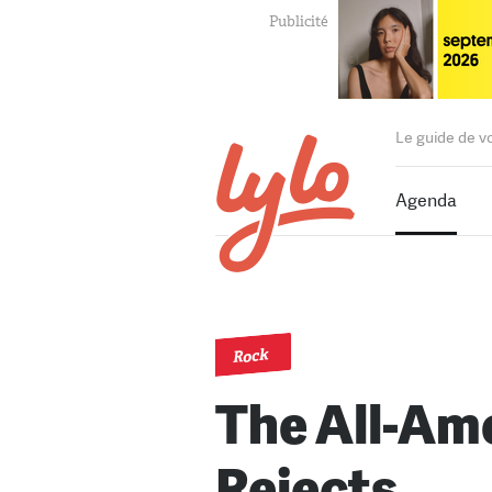
Le guide de v
Agenda
Rock
The All-Am
Rejects