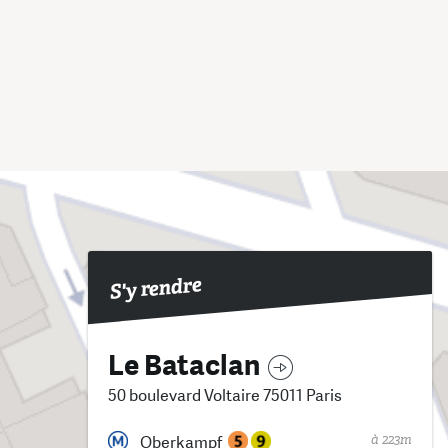
S'y rendre
Le Bataclan
50 boulevard Voltaire 75011 Paris
à 223m
Oberkampf