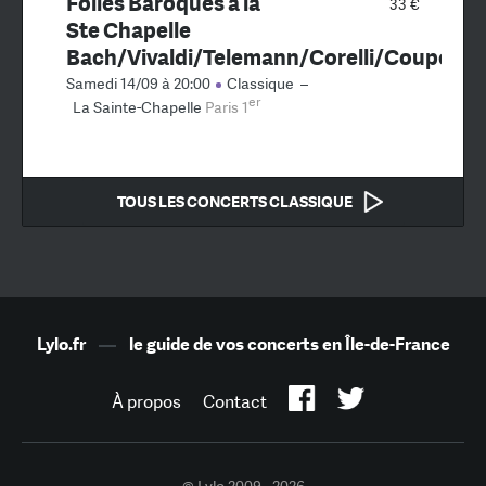
Folies Baroques à la
33 €
Ste Chapelle
Bach/Vivaldi/Telemann/Corelli/Coupe
Samedi 14/09 à 20:00
Classique
–
er
La Sainte-Chapelle
Paris 1
TOUS LES CONCERTS CLASSIQUE
Lylo.fr
—
le guide de vos concerts en Île-de-France
À propos
Contact
© Lylo 2009 - 2026