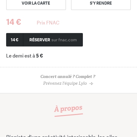
VOIR LA CARTE
S'Y RENDRE
14 €
Prix FNAC
14 €
RÉSERVER
sur fnac.com
Le demi est à
5 €
Concert annulé ? Complet ?
Prévenez l'équipe Lylo
À propos