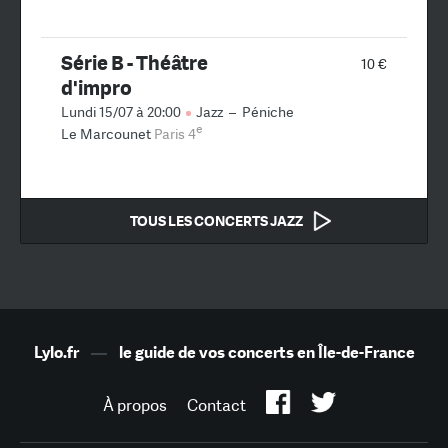
Série B - Théâtre
10 €
d'impro
Lundi 15/07 à 20:00
Jazz
–
Péniche
e
Le Marcounet
Paris 4
TOUS LES CONCERTS JAZZ
Lylo.fr
—
le guide de vos concerts en Île-de-France
À propos
Contact