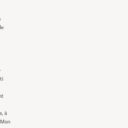
s
le
-
ti
nt
s, à
t Mon