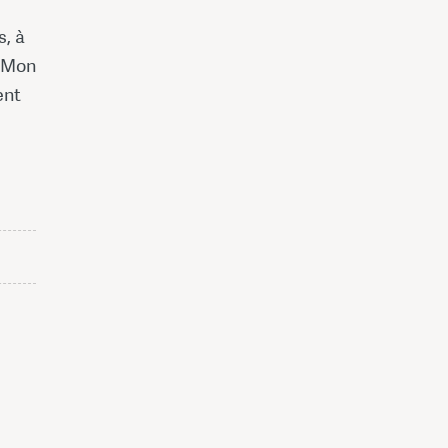
s, à
t Mon
ent