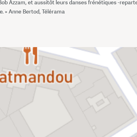
Bob Azzam, et aussitôt leurs danses frénétiques -repart
le. » Anne Bertod, Télérama