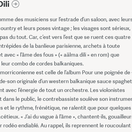
ili
comme des musiciens sur l’estrade d’un saloon, avec leur
untry et leurs poses vintage ; les visages sont sérieux, 
 pas du tout. Car, c’est vers l’est que se ruent ces quatre
trépides de la banlieue parisienne, archets à toute
t avec « l’âme des fous » (« aälma dili » en rom) que
 leur combo de cordes balkaniques.
 morriconienne est celle de l’album Pour une poignée de 
nde-son originale d’un western balkanique sauce spaghet
ent avec l’énergie de tout un orchestre. Les violonistes
 dans le public, le contrebassiste soulève son instrume
rs et le rythme, frénétique, ne ralentit que pour quelques
cétieux. « J’ai du vague à l’âme », chantent-ils, gouailleur
eur rodéo endiablé. Au rappel, ils reprennent le roucoulan