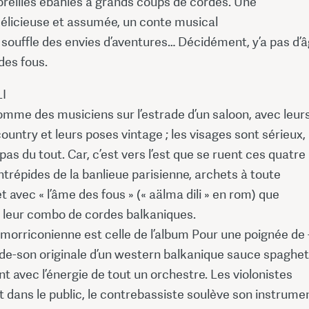
oreilles ébahies à grands coups de cordes. Une
délicieuse et assumée, un conte musical
 souffle des envies d’aventures… Décidément, y’a pas d’
des fous.
I
comme des musiciens sur l’estrade d’un saloon, avec leur
untry et leurs poses vintage ; les visages sont sérieux, 
 pas du tout. Car, c’est vers l’est que se ruent ces quatre
trépides de la banlieue parisienne, archets à toute
t avec « l’âme des fous » (« aälma dili » en rom) que
 leur combo de cordes balkaniques.
 morriconienne est celle de l’album Pour une poignée de 
nde-son originale d’un western balkanique sauce spaghet
ent avec l’énergie de tout un orchestre. Les violonistes
 dans le public, le contrebassiste soulève son instrume