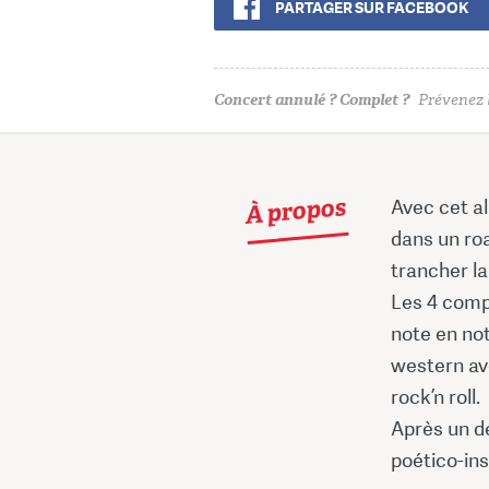
PARTAGER SUR FACEBOOK
Concert annulé ? Complet ?
Prévenez l
À propos
Avec cet a
dans un ro
trancher la
Les 4 compa
note en not
western av
rock’n roll.
Après un dé
poético-in