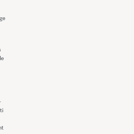
âge
s
le
-
ti
nt