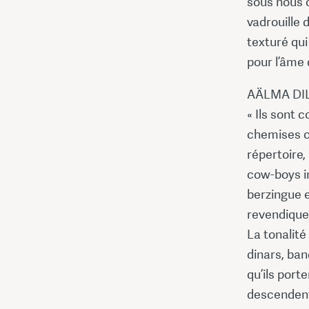
sous nous 
vadrouille 
texturé qui
pour l’âme 
AÄLMA DIL
« Ils sont 
chemises co
répertoire,
cow-boys in
berzingue e
revendique
La tonalité
dinars, ba
qu’ils port
descendent