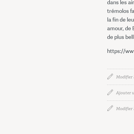
dans les ai
trémolos fa
la fin de l
amour, de 
de plus bel
https://ww
Modifier 
Ajouter u
Modifier l