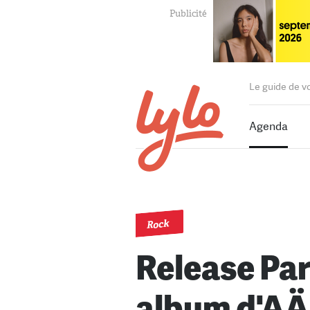
Le guide de v
Agenda
Rock
Release Pa
album d'AÄ