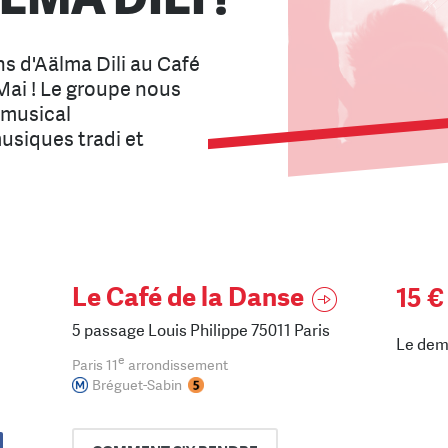
ns d'Aälma Dili au Café
Mai ! Le groupe nous
 musical
siques tradi et
Le Café de la Danse
15 €
5 passage Louis Philippe 75011 Paris
Le dem
e
Paris 11
arrondissement
Bréguet-Sabin