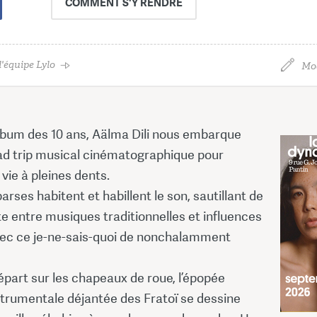
COMMENT
S'Y RENDRE
'équipe Lylo
Mod
lbum des 10 ans, Aälma Dili nous embarque
ad trip musical cinématographique pour
 vie à pleines dents.
rses habitent et habillent le son, sautillant de
e entre musiques traditionnelles et influences
ec ce je-ne-sais-quoi de nonchalamment
part sur les chapeaux de roue, l’épopée
strumentale déjantée des Fratoï se dessine