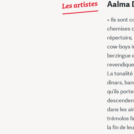
Les artistes
Aalma D
« Ils sont 
chemises co
répertoire,
cow-boys in
berzingue e
revendique
La tonalité
dinars, ba
qu’ils port
descendent
dans les ai
trémolos fa
la fin de l