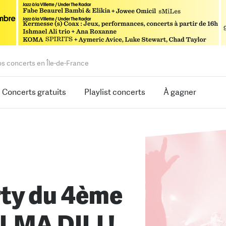
os concerts en Île-de-France
Concerts gratuits
Playlist concerts
À gagner
rty du 4ème
LMA DILI !