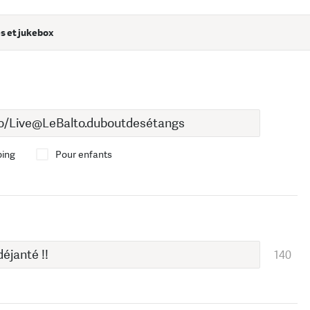
s et jukebox
bing
Pour enfants
140