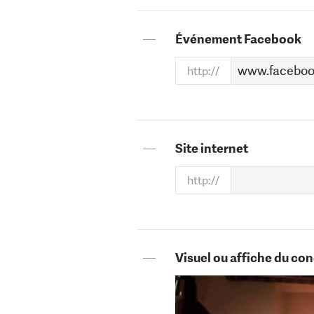
—
Événement Facebook
—
Site internet
—
Visuel ou affiche du con