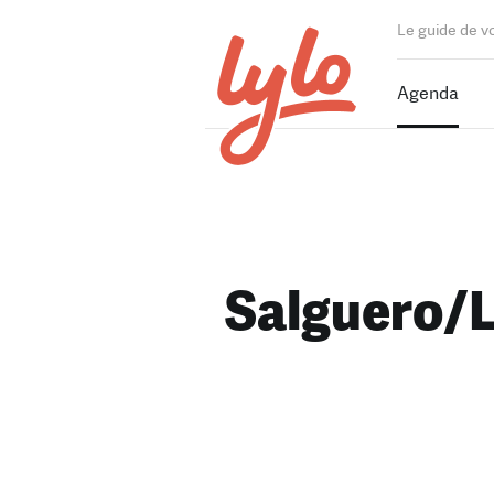
Le guide de v
Agenda
Salguero/