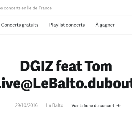
os concerts en Île-de-France
Concerts gratuits
Playlist concerts
À gagner
DGIZ feat Tom
Live@LeBalto.dubou
29/10/2016
Le Balto
Voir la fiche du concert