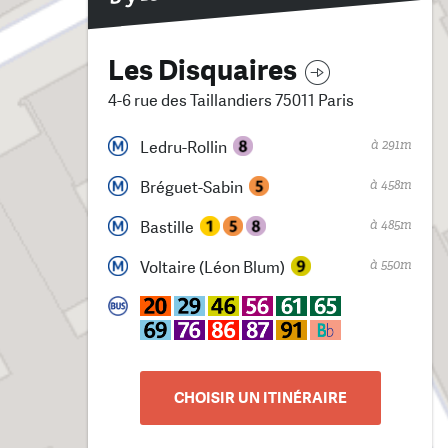
Les Disquaires
4-6 rue des Taillandiers 75011 Paris
à 291m
Ledru-Rollin
à 458m
Bréguet-Sabin
à 485m
Bastille
à 550m
Voltaire (Léon Blum)
CHOISIR UN ITINÉRAIRE