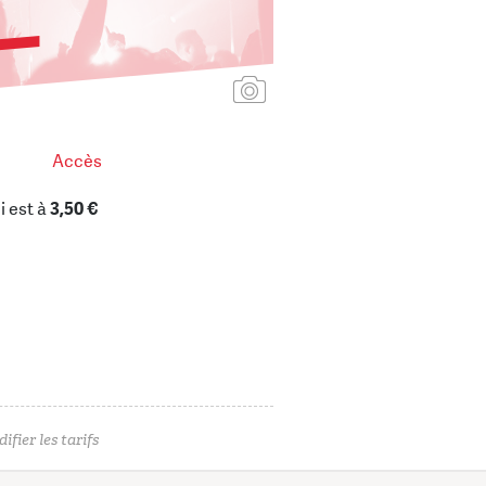
Ajouter une affiche
Accès
i est à
3,50 €
ifier les tarifs