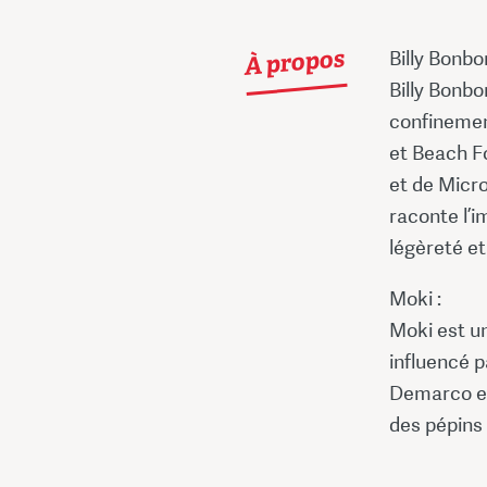
À propos
Billy Bonbon
Billy Bonb
confinemen
et Beach Fo
et de Micro
raconte l’i
légèreté et
Moki :
Moki est un
influencé 
Demarco et
des pépins 