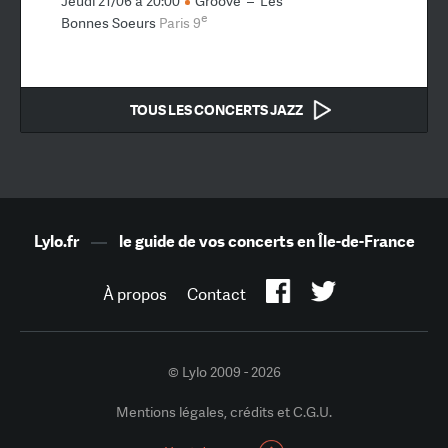
Jeudi 21/06 à 20:00
Groove
–
Les
e
Bonnes Soeurs
Paris 9
TOUS LES CONCERTS JAZZ
Lylo.fr
—
le guide de vos concerts en Île-de-France
À propos
Contact
© Lylo 2009 - 2026
Mentions légales, crédits et C.G.U.