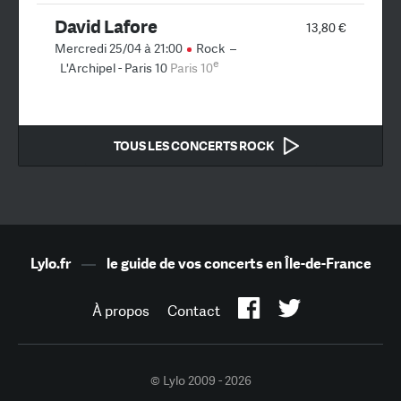
David Lafore
13,80 €
Mercredi 25/04 à 21:00
Rock
–
e
L'Archipel - Paris 10
Paris 10
TOUS LES CONCERTS ROCK
Lylo.fr
—
le guide de vos concerts en Île-de-France
À propos
Contact
© Lylo 2009 - 2026