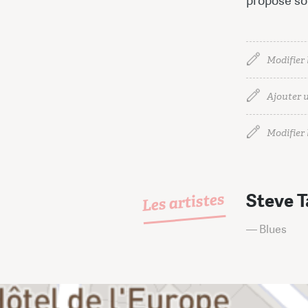
propose son 
Modifier 
Ajouter u
Modifier l
Les artistes
Steve Ta
— Blues