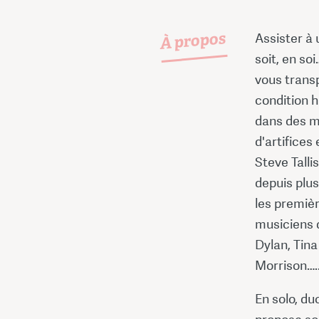
À propos
Assister à 
soit, en s
vous transp
condition h
dans des m
d'artifices
Steve Talli
depuis plus
les premièr
musiciens 
Dylan, Tina
Morrison…..s
En solo, du