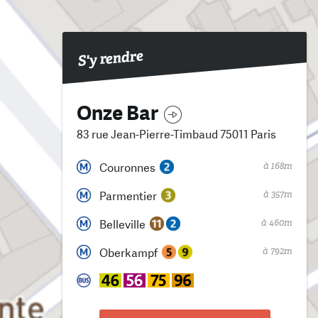
S'y rendre
Onze Bar
83 rue Jean-Pierre-Timbaud 75011 Paris
à 168m
Couronnes
à 357m
Parmentier
à 460m
Belleville
à 792m
Oberkampf