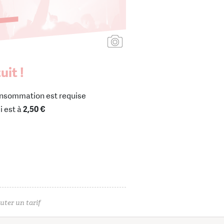
Ajouter une affiche
uit !
nsommation est requise
i est à
2,50 €
uter un tarif