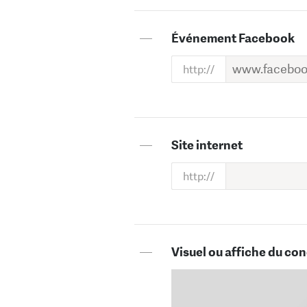
—
Événement Facebook
—
Site internet
—
Visuel ou affiche du con