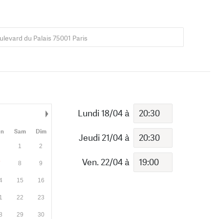
ulevard du Palais 75001 Paris
Lundi 18/04
à
Mois suivant
en
Sam
Dim
Jeudi 21/04
à
1
2
Ven. 22/04
à
7
8
9
4
15
16
1
22
23
8
29
30