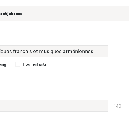
s et jukebox
bing
Pour enfants
140