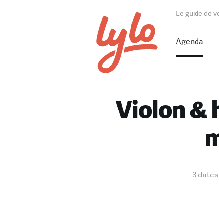
Le guide de v
Agenda
Violon & 
m
3 dates