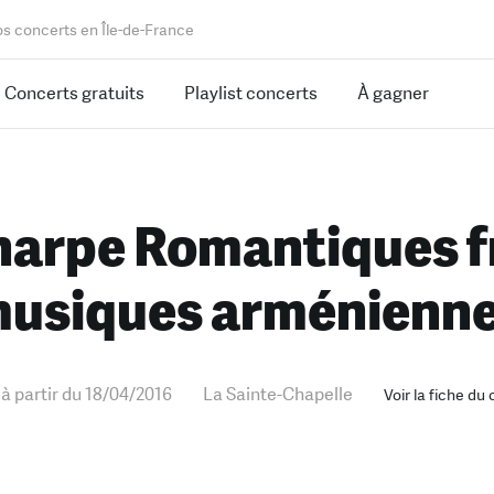
os concerts en Île-de-France
Concerts gratuits
Playlist concerts
À gagner
harpe Romantiques f
usiques arménienn
 à partir du 18/04/2016
La Sainte-Chapelle
Voir la fiche du