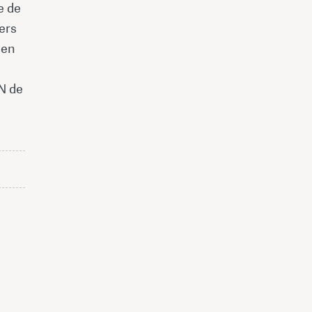
e de
ers
 en
DN de