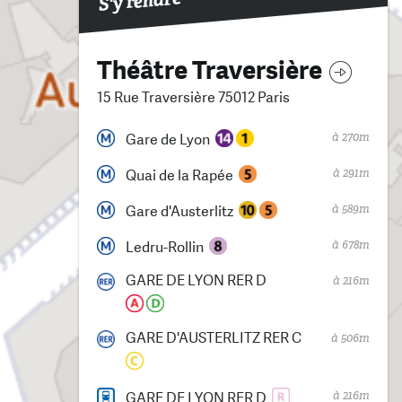
S'y rendre
Théâtre Traversière
15 Rue Traversière 75012 Paris
à 270m
Gare de Lyon
à 291m
Quai de la Rapée
à 589m
Gare d'Austerlitz
à 678m
Ledru-Rollin
GARE DE LYON RER D
à 216m
GARE D'AUSTERLITZ RER C
à 506m
à 216m
GARE DE LYON RER D