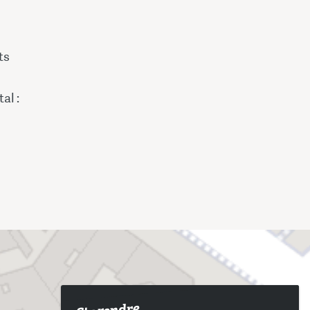
ts
al :