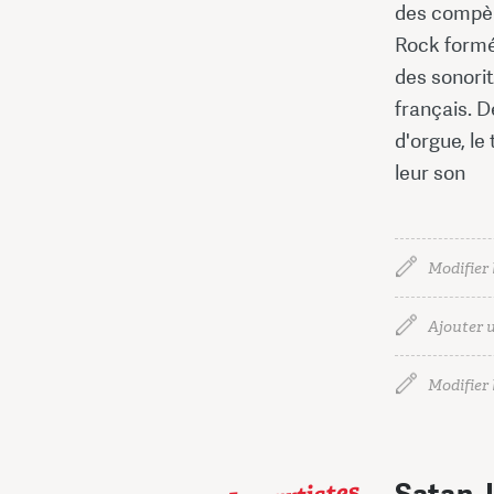
des compèr
Rock formé
des sonori
français. D
d'orgue, le
leur son
Modifier 
Ajouter u
Modifier l