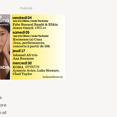
Publicité
a
core
n et