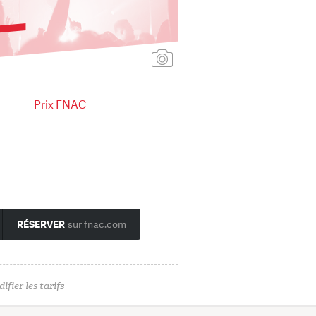
Ajouter une affiche
Prix FNAC
RÉSERVER
sur fnac.com
ifier les tarifs