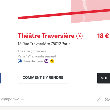
Théâtre Traversière
18 €
15 Rue Traversière 75012 Paris
Théâtre (0 places)
e
Paris 12
arrondissement
Gare de Lyon
COMMENT
S'Y RENDRE
18 €
'équipe Lylo
Mod