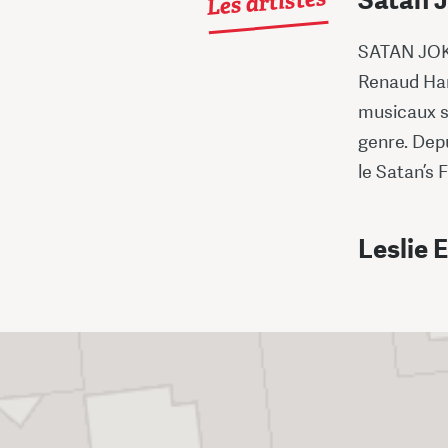
Les artistes
Satan 
SATAN JOK
Renaud Hans
musicaux s
genre. Depu
le Satan’s F
Leslie 