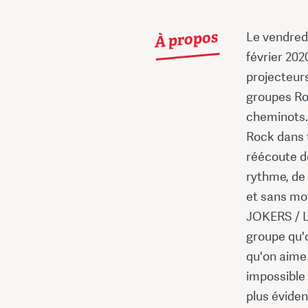
À propos
Le vendredi
février 202
projecteurs
groupes Ro
cheminots. 
Rock dans t
réécoute d
rythme, de 
et sans mo
JOKERS / 
groupe qu'o
qu'on aime 
impossible
plus évide