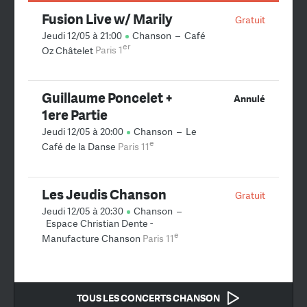
Fusion Live w/ Marily
Gratuit
Jeudi 12/05 à 21:00
Chanson
–
Café
er
Oz Châtelet
Paris 1
Guillaume Poncelet +
Annulé
1ere Partie
Jeudi 12/05 à 20:00
Chanson
–
Le
e
Café de la Danse
Paris 11
Les Jeudis Chanson
Gratuit
Jeudi 12/05 à 20:30
Chanson
–
Espace Christian Dente -
e
Manufacture Chanson
Paris 11
TOUS LES CONCERTS CHANSON