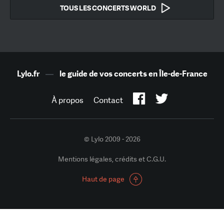
TOUS LES CONCERTS WORLD
Lylo.fr
—
le guide de vos concerts en Île-de-France
À propos
Contact
© Lylo 2009 - 2026
Mentions légales, crédits et C.G.U.
Haut de page