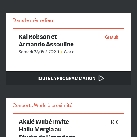
Dans le même lieu
Kal Robson et
Gratuit
Armando Assouline
Samedi 27/05 à 20:30
World
TOUTE LA PROGRAMMATION
Concerts World à proximité
Akalé Wubé Invite
18 €
Hailu Mergia au
Studio de L'ermitage