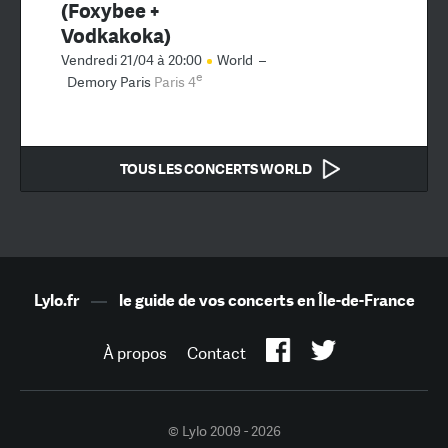
(Foxybee +
Vodkakoka)
Vendredi 21/04 à 20:00
World
–
e
Demory Paris
Paris 4
TOUS LES CONCERTS WORLD
Lylo.fr
—
le guide de vos concerts en Île-de-France
À propos
Contact
© Lylo 2009 - 2026